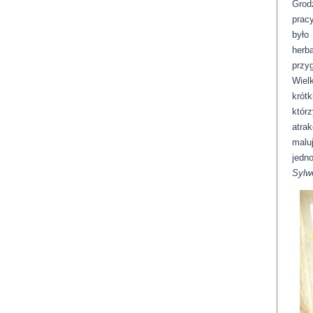
Grod
prac
było
herb
przy
Wielk
krót
któr
atra
malu
jedn
Sylw