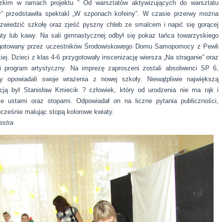
zkim w ramach projektu ” Od warsztatów aktywizujących do warsztatu
y” przedstawiła spektakl „W szponach kofeiny”. W czasie przerwy można
 zwiedzić szkołę oraz zjeść pyszny chleb ze smalcem i napić się gorącej
aty lub kawy. Na sali gimnastycznej odbył się pokaz tańca towarzyskiego
gotowany przez uczestników Środowiskowego Domu Samopomocy z Pewli
iej. Dzieci z klas 4-6 przygotowały inscenizację wiersza „Na straganie” oraz
ki program artystyczny. Na imprezę zaproszeni zostali absolwenci SP 6,
zy opowiadali swoje wrażenia z nowej szkoły. Niewątpliwie największą
kcją był Stanisław Kmiecik ? człowiek, który od urodzenia nie ma rąk i
je ustami oraz stopami. Odpowiadał on na liczne pytania publiczności,
ocześnie malując stopą kolorowe kwiaty.
estra