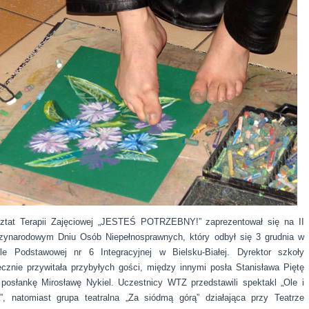
ztat Terapii Zajęciowej „JESTEŚ POTRZEBNY!” zaprezentował się na II
zynarodowym Dniu Osób Niepełnosprawnych, który odbył się 3 grudnia w
le Podstawowej nr 6 Integracyjnej w Bielsku-Białej.
Dyrektor szkoły
ecznie przywitała przybyłych gości, między innymi posła Stanisława Piętę
 posłankę Mirosławę Nykiel. Uczestnicy WTZ przedstawili spektakl „Ole i
a”, natomiast grupa teatralna „Za siódmą górą” działająca przy Teatrze